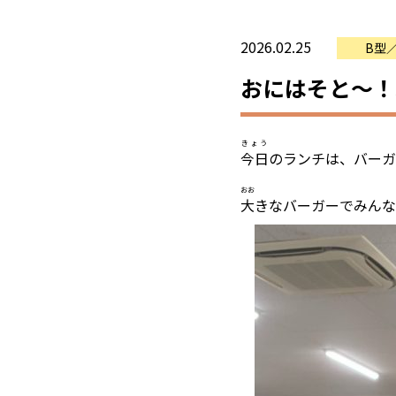
2026.02.25
B型
おにはそと～！
きょう
今日
のランチは、バーガ
おお
大
きなバーガーでみんな