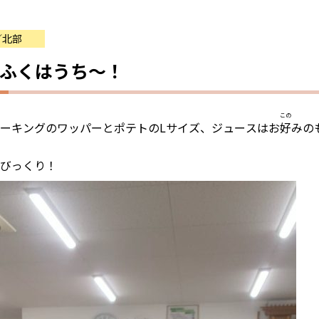
／北部
ふくはうち～！
この
ーキングのワッパーとポテトのLサイズ、ジュースはお
好
みの
びっくり！