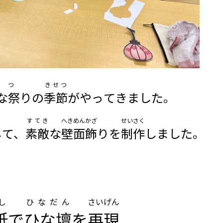
まつ
きせつ
な祭
りの
季節
がやってきました。
すてき
へきめん
かざ
せいさく
して、
素敵
な
壁面
飾
りを
制作
しました。
し
ひなだん
さいげん
紙
で
ひな壇
を
再現