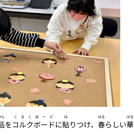
ひん
こるくぼーど
は
はる
はな
品
を
コルクボード
に
貼
りつけ、
春
らしい
華