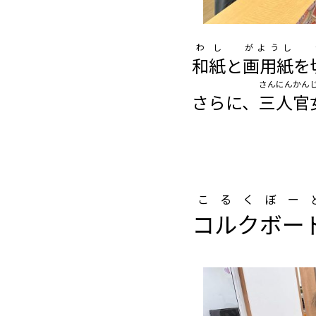
わし
がようし
和紙
と
画用紙
を
さんにんかん
さらに、
三人官
こるくぼー
コルクボー