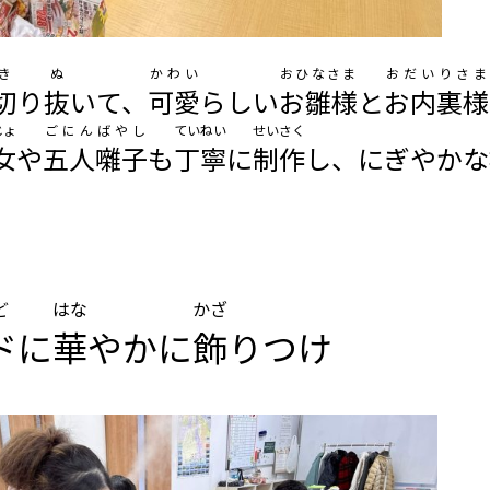
き
ぬ
かわい
おひなさま
おだいりさま
切
り
抜
いて、
可愛
らしい
お雛様
と
お内裏様
じょ
ごにんばやし
ていねい
せいさく
女
や
五人囃子
も
丁寧
に
制作
し、にぎやかな
ど
はな
かざ
ド
に
華
やかに
飾
りつけ