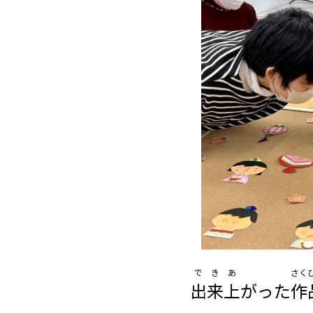
できあ
さく
出来上
がった
作