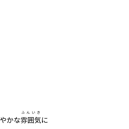
ふんいき
やかな
雰囲気
に