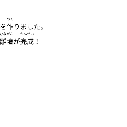
つく
を
作
りました。
ひなだん
かんせい
雛壇
が
完成
！