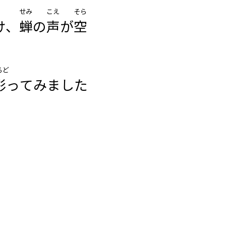
せみ
こえ
そら
け、
蝉
の
声
が
空
ろど
彩
ってみました