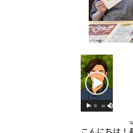
動
画
プ
レ
00:00
00:19
ー
こんにちは！
ヤ