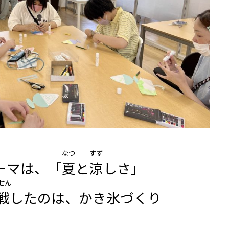
なつ
すず
ーマは、「
夏
と
涼
しさ」
せん
戦
したのは、かき氷づくり