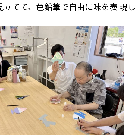
見立
てて、
色鉛筆
で
自由
に
味
を
表現