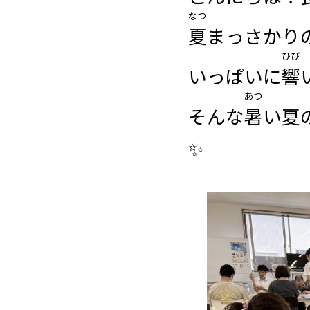
なつ
ー
夏
まっさかり
ひび
いっぱいに
響
あつ
そんな
暑
い夏
✨