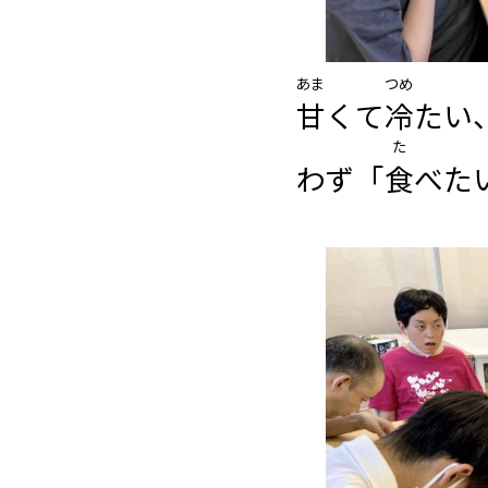
あま
つめ
甘
くて
冷
たい
た
わず「
食
べた