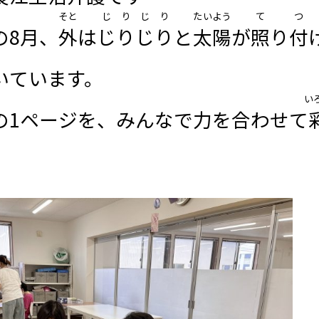
そと
じりじり
たいよう
て
つ
の8月、
外
は
じりじり
と
太陽
が
照
り
付
いています。
い
の1ページを、みんなで力を合わせて