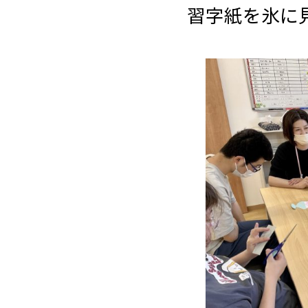
習字
紙
を
氷
に