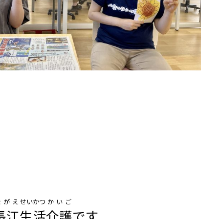
ながえ
せいかつ
かいご
長江
生活
介護
です