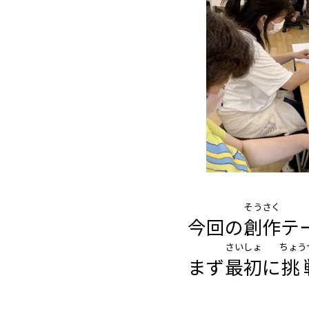
そうさく
今回の
創作
テ
さいしょ
ちょう
まず
最初
に
挑