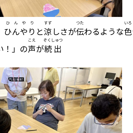
ひんやり
すず
つた
いろ
、
ひんやり
と
涼
しさが
伝
わるような
色
こえ
ぞくしゅつ
い！」の
声
が
続出