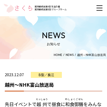
就労継続支援A型 生活介護
就労継続支援B型 グループホーム
NEWS
お知らせ
HOME
NEWS
越州～NHK富山放送局
2023.12.07
B型／長江
越州～NHK富山放送局
えっしゅう
わしょくごぜん
先日イベントで
越州
で昼食に
和食御膳
をみんな