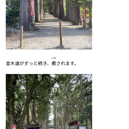
いや
並木道がずっと続き、
癒
されます。