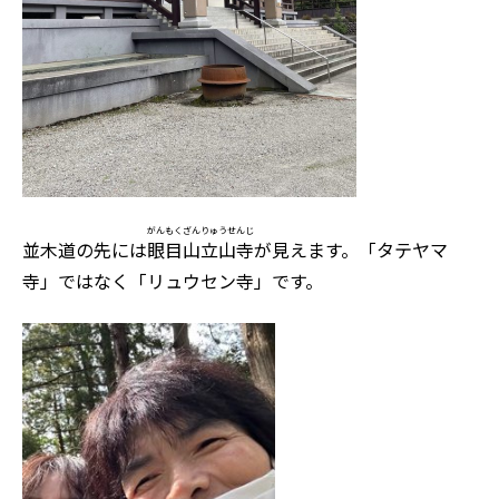
がんもくざん
りゅうせんじ
並木道の先には
眼目山
立山寺
が見えます。「タテヤマ
寺」ではなく「リュウセン寺」です。